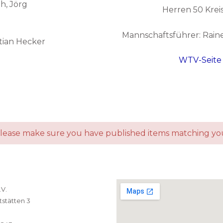
h, Jörg
Herren 50 Kreis
Mannschaftsführer: Rain
tian Hecker
WTV-Seite
Please make sure you have published items matching yo
.V.
stätten 3