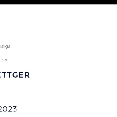
sliga
rer:
ETTGER
2023