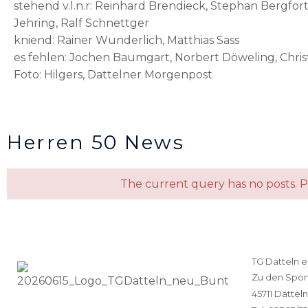
stehend v.l.n.r: Reinhard Brendieck, Stephan Bergfort
Jehring, Ralf Schnettger
kniend: Rainer Wunderlich, Matthias Sass
es fehlen: Jochen Baumgart, Norbert Döweling, Chris
Foto: Hilgers, Dattelner Morgenpost
Herren 50 News
The current query has no posts. 
TG Datteln e
Zu den Sport
45711 Datteln