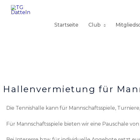
Skip
to
content
Startseite
Club
Mitglieds
Hallenvermietung für Mann
Die Tennishalle kann für Mannschaftsspiele, Turnier
Für Mannschaftsspiele bieten wir eine Pauschale vo
Bei Interesse bzw. für individuelle Angebote setzt eu