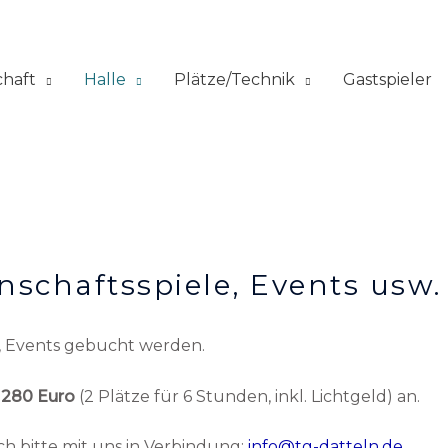
chaft
Halle
Plätze/Technik
Gastspieler
schaftsspiele, Events usw.
e, Events gebucht werden.
n
280 Euro
(2 Plätze für 6 Stunden, inkl. Lichtgeld) an.
ch bitte mit uns in Verbindung:
info@tg-datteln.de