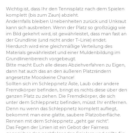
Wichtig ist, dass Ihr den Tennisplatz nach dem Spielen
komplett (bis zum Zaun) abzieht.
Andernfalls bleiben Unebenheiten zurück und Unkraut
kann sich ausbreiten.
Wenn der Platz so großzügig wie
im Bild gekehrt wird, ist gewährleistet, dass man fast an
der Grundlinie (und nicht an
der T
–
Linie) endet.
Hierdurch wird eine gleichmäßige
Verteilun
g des
Materials gewährleistet und einer Muldenbildung
im
Grundlinienbereich
vorgebeugt.
Bitte macht Euch alle dieses Abziehverfahren zu
Eigen
,
dann hat auch das an den äußeren
Platzrändern
angesetzte Moos
keine Chance!
Sollten sich
im Schleppnetz
Äste, Lau
b oder andere
Fremdkörper befinden, bringt es nichts
diese über
den
ganzen Platz zu ziehen. Die Fremdkörper, die sich
unter dem Schleppnetz
befinden, müsst Ihr entfernen.
Denn nu
wenn das Schleppnetz komplett aufliegt,
bekommt man eine glatte, saubere Pla
tzoberfläche.
Rennen mit dem Schleppnetz „
geht
gar nicht
“.
Das Fegen der Linien ist ein Gebot der Fairness