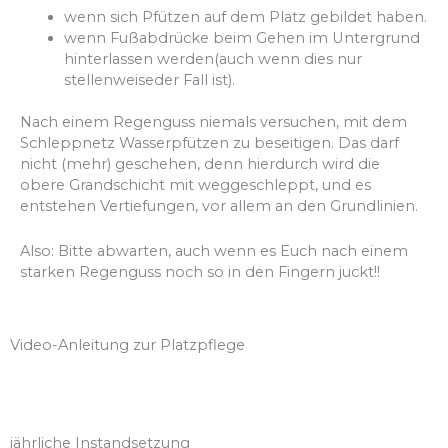
wenn sich Pfützen auf dem Platz gebildet haben.
wenn Fußabdrücke beim Gehen im Untergrund
hinterlassen werden
(
auch wenn dies
nur
stellenweise
der Fall ist).
Nach einem Rege
nguss niemals versuchen,
mit dem
Schleppnetz Wasserpfützen
zu
beseitigen.
Das darf
nicht (mehr) geschehen, denn hierdurch wird die
obere Grandschicht mit
weggeschleppt
,
und
es
entstehen Ve
rtiefungen,
vor allem an den Grundlinien.
Also: Bitte abwarten, auch wenn es Euch nach einem
starken Regenguss noch so in den
Fingern juckt
!!
Video-Anleitung zur Platzpflege
jährliche Instandsetzung